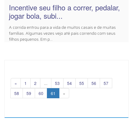
Incentive seu filho a correr, pedalar,
jogar bola, subi...
A corrida entrou para a vida de muitos casais e de muitas
famílias. Algumas vezes vejo até pais correndo com seus
filhos pequenos. Em p...
«
1
2
...
53
54
55
56
57
58
59
60
61
»