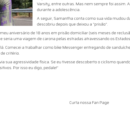
Varsity, entre outras. Mas nem sempre foi assim. A
durante a adolescência.
A seguir, Samantha conta como sua vida mudou da “
descobriu depois que deixou a “prisão”.
i meu aniversário de 18 anos em prisão domiciliar (seis meses de reclu
ue seria uma viagem de carona pelas estradas atravessando os Estados 
r lá. Comecei a trabalhar como bike Messenger entregando de sanduíche
e critério.
ivia sua agressividade física. Se eu tivesse descoberto o ciclismo quan
tivos. Por isso eu digo, pedale!”
Curta nossa Fan Page