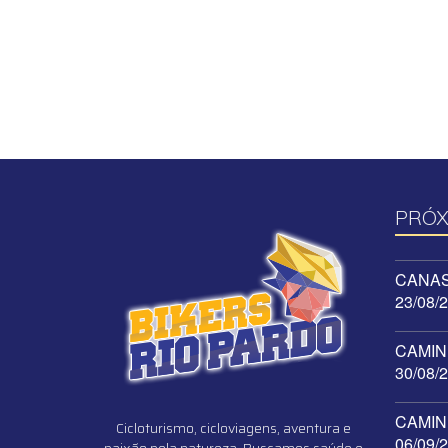
PRÓX
CANAST
23/08/
CAMINH
30/08/
CAMINH
Cicloturismo, cicloviagens, aventura e
06/09/