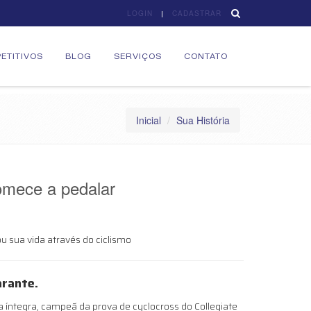
LOGIN
CADASTRAR
ETITIVOS
BLOG
SERVIÇOS
CONTATO
Inicial
Sua História
omece a pedalar
u sua vida através do ciclismo
arante.
ta íntegra, campeã da prova de cyclocross do Collegiate