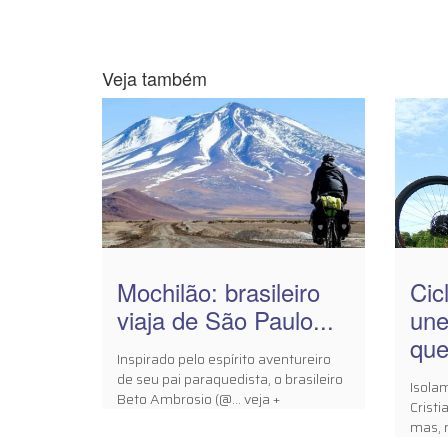
Veja também
Mochilão: brasileiro
Cic
viaja de São Paulo...
une
que 
Inspirado pelo espírito aventureiro
de seu pai paraquedista, o brasileiro
Isola
Beto Ambrosio (@... veja +
Crist
mas, r