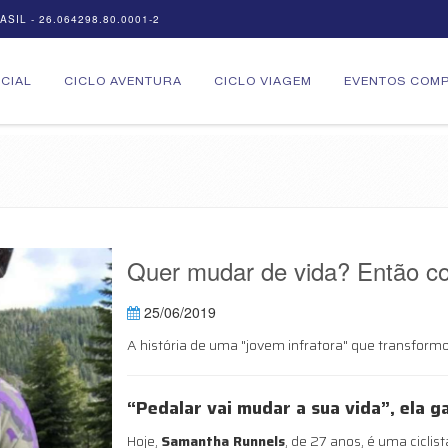
SIL - 26.064298.80.0001-2
ICIAL
CICLO AVENTURA
CICLO VIAGEM
EVENTOS COMP
Quer mudar de vida? Então c
25/06/2019
A história de uma "jovem infratora" que transformo
“Pedalar vai mudar a sua vida”, ela g
Hoje,
Samantha Runnels
, de 27 anos, é uma ciclis