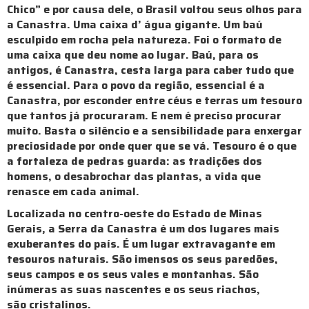
Chico” e por causa dele, o Brasil voltou seus olhos para
a Canastra. Uma caixa d’ água gigante. Um baú
esculpido em rocha pela natureza. Foi o formato de
uma caixa que deu nome ao lugar. Baú, para os
antigos, é Canastra, cesta larga para caber tudo que
é essencial. Para o povo da região, essencial é a
Canastra, por esconder entre céus e terras um tesouro
que tantos já procuraram. E nem é preciso procurar
muito. Basta o silêncio e a sensibilidade para enxergar
preciosidade por onde quer que se vá. Tesouro é o que
a fortaleza de pedras guarda: as tradições dos
homens, o desabrochar das plantas, a vida que
renasce em cada animal.
Localizada no centro-oeste do Estado de Minas
Gerais, a Serra da Canastra é um dos lugares mais
exuberantes do país. É um lugar extravagante em
tesouros naturais. São imensos os seus paredões,
seus campos e os seus vales e montanhas. São
inúmeras as suas nascentes e os seus riachos,
são cristalinos.