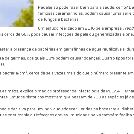
Pedalar só pode fazer bem para a saúde, certo? De
famosas caramanholas, podem causar uma série de 
de fungos e bactérias.
Um estudo realizado em 2016 pela empresa
Tread
uais cerca de 60% pode causar infecções de pele ou generalizadas e pn
star a presença de bactérias em garrafinhas de água reutilizáveis, du
ra de germes, dos quais 60% podem causar doenças. Quatro tipos fo
a).
e bactéria/cm², cerca de seis vezes mais do que o número presente em 
 e as mãos, explica o médico professor de Infectologia da PUC-SP, Fer
tes. Estudos históricos mostram que passam de 700 as espécies já desc
o é decisiva para um indivíduo adoecer. Feridas na boca (cárie, diabete
 cause pneumonia ou infecções graves. Imunidade baixa também facilit