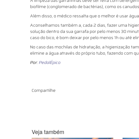
A limpeza das garrafinhas deve ser feita com deterge
biofilme (conglomerado de bactérias), como os canudos”,
Além disso, o médico ressalta que o melhor é usar água
Aconselhamos também a, cada 2 dias, fazer uma higieni
solução dentro da sua garrafa por pelo menos 30 minu
caso do bico, é bom deixar por pelo menos 1h ou até eli
No caso das mochilas de hidratação, a higienização tam
elimine a água através do próprio tubo, fazendo com 
Por:
PedalÉpico
Compartilhe
Veja também