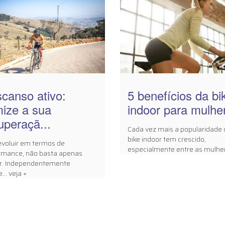
canso ativo:
5 benefícios da bi
mize a sua
indoor para mulher
uperaçã...
Cada vez mais a popularidade 
bike indoor tem crescido,
evoluir em termos de
especialmente entre as mulhe
rmance, não basta apenas
ar. Independentemente
... veja +