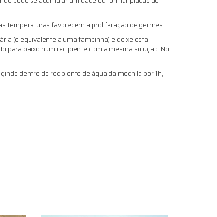
 onde pode se acumular umidade ou formar placas de
ltas temperaturas favorecem a proliferação de germes.
ria (o equivalente a uma tampinha) e deixe esta
ado para baixo num recipiente com a mesma solução. No
indo dentro do recipiente de água da mochila por 1h,