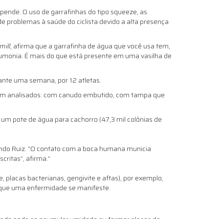
pende. O uso de garrafinhas do tipo squeeze, as
problemas à saúde do ciclista devido a alta presença
mill
, afirma que a garrafinha de água que você usa tem,
eumonia. É mais do que está presente em uma vasilha de
rante uma semana, por 12 atletas.
ram analisados: com canudo embutido, com tampa que
um pote de água para cachorro (47,3 mil colônias de
nando Ruiz. “O contato com a boca humana municia
ritas”, afirma.”
, placas bacterianas, gengivite e aftas), por exemplo,
a que uma enfermidade se manifeste.