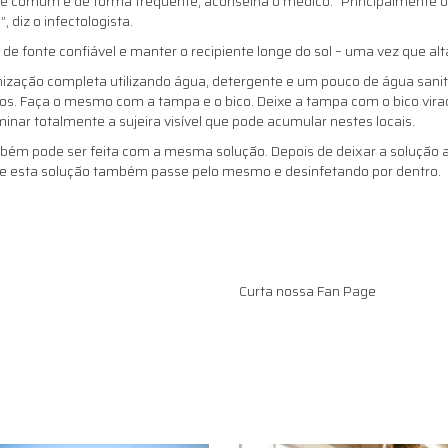
nte comum e de forma frequente, aconselha o médico. “Principalmente
 diz o infectologista.
 de fonte confiável e manter o recipiente longe do sol – uma vez que a
zação completa utilizando água, detergente e um pouco de água sanitá
tos. Faça o mesmo com a tampa e o bico. Deixe a tampa com o bico vir
minar totalmente a sujeira visível que pode acumular nestes locais.
bém pode ser feita com a mesma solução. Depois de deixar a solução ag
que esta solução também passe pelo mesmo e desinfetando por dentro.
Curta nossa Fan Page