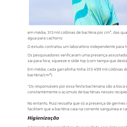
em média, 313 mil colônias de bactéria por cm², das q
água para cachorro.
O estudo contratou um laboratório independente para te
Os pesquisadores verificaram uma presença assustado
sai para fora, squeeze e slide top (com tampa que desliz
Em média, cada garrafinha tinha 313.499 mil colônias d
bactéria/cm²).
“Os responsáveis por essa festa bacteriana são a boca
constantemente o acúmulo de bactérias nesses recipien
No entanto, Ruiz ressalta que só a presença de germes nã
facilitam que a bactéria caia na corrente sanguínea e
Higienização