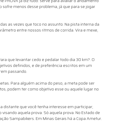
me PROVA já diz tudo: serve para avaliar o andamento
vo sofre menos desse problema, já que para se jogar
as as vezes que toco no assunto. Na pista interna da
râmetro entre nossos ritmos de corrida. Vira e mexe,
ara que levantar cedo e pedalar todo dia 30 km?. O
jetivos definidos, e de preferência escritos em um
forem passando.
 metas. Para alguém acima do peso, a meta pode ser
tos, podem ter como objetivo esse ou aquele lugar no
da distante que você tenha interesse em participar;
io visando aquela prova. Só aquela prova. No Estado de
ciação Sampabikers. Em Minas Gerais há a Copa Ametur.