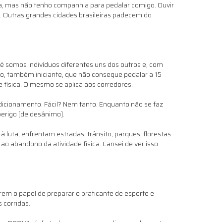
eta, mas não tenho companhia para pedalar comigo. Ouvir
l. Outras grandes cidades brasileiras padecem do
 é somos indivíduos diferentes uns dos outros e, com
o, também iniciante, que não consegue pedalar a 15
e física. O mesmo se aplica aos corredores.
dicionamento. Fácil? Nem tanto. Enquanto não se faz
perigo [de desânimo].
à luta, enfrentam estradas, trânsito, parques, florestas
o abandono da atividade física. Cansei de ver isso
rem o papel de preparar o praticante de esporte e
 corridas.