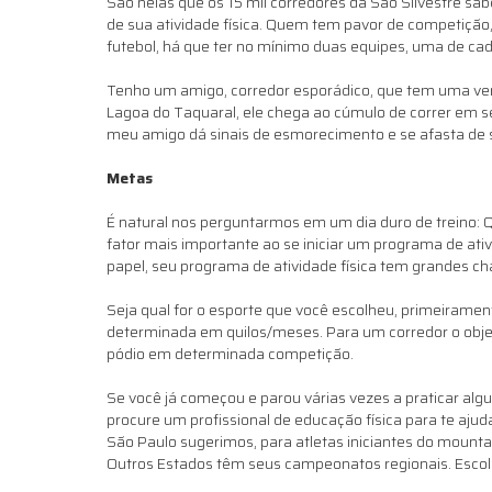
São nelas que os 15 mil corredores da São Silvestre s
de sua atividade física. Quem tem pavor de competição,
futebol, há que ter no mínimo duas equipes, uma de c
Tenho um amigo, corredor esporádico, que tem uma verd
Lagoa do Taquaral, ele chega ao cúmulo de correr em s
meu amigo dá sinais de esmorecimento e se afasta de 
Metas
É natural nos perguntarmos em um dia duro de treino: Q
fator mais importante ao se iniciar um programa de ativ
papel, seu programa de atividade física tem grandes 
Seja qual for o esporte que você escolheu, primeirame
determinada em quilos/meses. Para um corredor o objet
pódio em determinada competição.
Se você já começou e parou várias vezes a praticar algu
procure um profissional de educação física para te ajud
São Paulo sugerimos, para atletas iniciantes do mount
Outros Estados têm seus campeonatos regionais. Escol