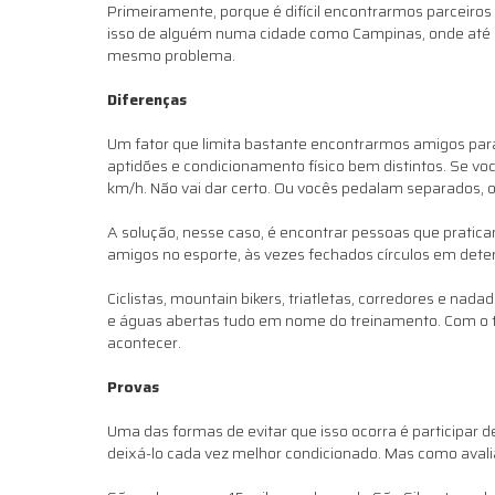
Primeiramente, porque é difícil encontrarmos parceiros
isso de alguém numa cidade como Campinas, onde até o p
mesmo problema.
Diferenças
Um fator que limita bastante encontrarmos amigos para 
aptidões e condicionamento físico bem distintos. Se v
km/h. Não vai dar certo. Ou vocês pedalam separados, o
A solução, nesse caso, é encontrar pessoas que pratic
amigos no esporte, às vezes fechados círculos em dete
Ciclistas, mountain bikers, triatletas, corredores e nad
e águas abertas tudo em nome do treinamento. Com o tem
acontecer.
Provas
Uma das formas de evitar que isso ocorra é participar 
deixá-lo cada vez melhor condicionado. Mas como avali