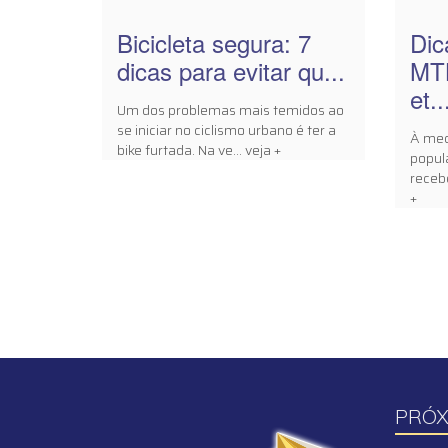
Bicicleta segura: 7
Dic
dicas para evitar qu...
MTB
et..
Um dos problemas mais temidos ao
se iniciar no ciclismo urbano é ter a
À med
bike furtada. Na ve... veja +
popul
receb
+
PRÓX