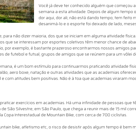
Você já deve ter conhecido alguém que começou a 
semana a esta atividade. Depois de algum tempo o 
dor aqui, dor ali; não está dando tempo; tem feito m
desanimá-lo e o esporte foi deixado de lado, mes
ara não dizer maioria, dos que se iniciam em alguma atividade física.
os que se interessam por esportes coletivos têm menor chance de aband
alão, por exemplo, é bastante prazeroso encontrarmos nossos amigos p
 de futebol e futsal, grupos de amigos que se reúnem para um vôlei de
mana, é um bom estímulo para continuarmos praticando atividade físi
alão, aero boxe, natação e outras atividades que as academias ofere
l e com atitudes bem positivas. Não é à toa que academias viraram m
praticar exercícios em academias. Há uma infinidade de pessoas que tê
 São Silvestre, em São Paulo, que chega a reunir mais de 15 mil corred
da Copa Interestadual de Mountain Bike, com cerca de 700 ciclistas.
ountain bike, atletismo etc, o risco de desistir após algum tempo é bem 