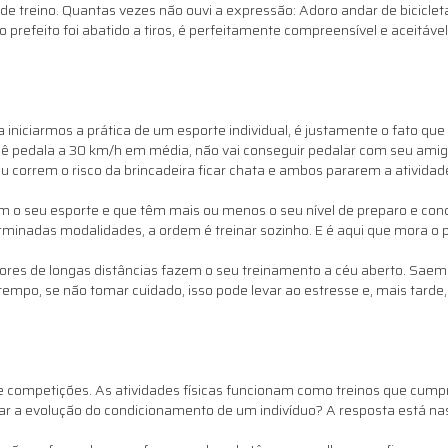
 de treino. Quantas vezes não ouvi a expressão: Adoro andar de bicicl
refeito foi abatido a tiros, é perfeitamente compreensível e aceitáve
iniciarmos a prática de um esporte individual, é justamente o fato que
ocê pedala a 30 km/h em média, não vai conseguir pedalar com seu amig
u correm o risco da brincadeira ficar chata e ambos pararem a atividad
am o seu esporte e que têm mais ou menos o seu nível de preparo e con
rminadas modalidades, a ordem é treinar sozinho. E é aqui que mora o 
adores de longas distâncias fazem o seu treinamento a céu aberto. Saem 
po, se não tomar cuidado, isso pode levar ao estresse e, mais tarde, a
de competições. As atividades físicas funcionam como treinos que cump
ar a evolução do condicionamento de um indivíduo? A resposta está nas