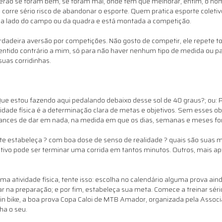
aberão se foram bem, se foram mal, onde têm que melhorar, enfim, o no
 corre sério risco de abandonar o esporte. Quem pratica esporte coleti
ada lado do campo ou da quadra e está montada a competição.
adeira aversão por competições. Não gosto de competir, ele repete tod
entido contrário a mim, só para não haver nenhum tipo de medida ou pa
suas corridinhas.
ue estou fazendo aqui pedalando debaixo desse sol de 40 graus?; ou: P
idade física é a determinação clara de metas e objetivos. Sem esses ob
chances de dar em nada, na medida em que os dias, semanas e meses 
nte estabeleça ? com boa dose de senso de realidade ? quais são suas
ivo pode ser terminar uma corrida em tantos minutos. Outros, mais ap
ma atividade física, tente isso: escolha no calendário alguma prova ain
ar na preparação; e por fim, estabeleça sua meta. Comece a treinar sér
ain bike, a boa prova Copa Caloi de MTB Amador, organizada pela Asso
ha o seu.