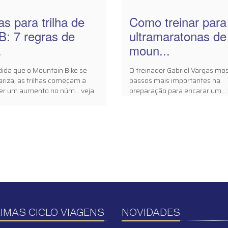
as para trilha de
Como treinar para
: 7 regras de
ultramaratonas de
.
moun...
ida que o Mountain Bike se
O treinador Gabriel Vargas mos
ariza, as trilhas começam a
passos mais importantes na
er um aumento no núm... veja
preparação para encarar um... 
IMAS CICLO VIAGENS
NOVIDADES