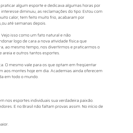
praticar algum esporte e dedicava algumas horas por
interesse diminuiu, as reclamações do tipo: Estou com
uito calor; tem feito muito frio, acabaram por
es,ou até semanas depois.
 Vejo isso como um fato natural e não
onar logo de cara a nova atividade física que
ara, ao mesmo tempo, nos divertirmos e praticarmos o
 areia e outros tantos esportes.
ca. O mesmo vale para os que optam em freqüentar
cem aos montes hoje em dia. Academias ainda oferecem
oda em todo o mundo.
m nos esportes individuais sua verdadeira paixão.
ores. E no Brasil não faltam provas assim. No início de
maior.