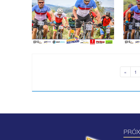
«
1
PRÓX