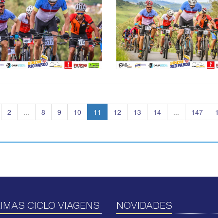
2
...
8
9
10
11
12
13
14
...
147
IMAS CICLO VIAGENS
NOVIDADES